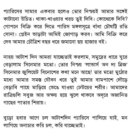
প্যারিসের সামার একবার হলেও তোর নিশ্চয়ই আমার সঙ্গেই
কাটানো উচিত। থাকা-খাওয়ার খরচ তুই দিবি। কোত্থেকে দিবি?
গোপনে বিক্রি করে দিতে পারিস মঙ্গলসূত্রে বাঁধা চৌষট্টি রতি
সোনা। প্লেইন ভাড়াটা আমিই জোগাড় করব। আমি বিক্রি করে
দেব আমার চৌত্রিশ বছর ধরে জমানো ছয় হাজার বই।
নাহয় আটাশ দিন আমরা যাচ্ছেতাই করলাম, সমুদ্রের ধারে ঘুরে
বেড়ালাম সিনেমার মতো। তোর নিশ্চয় ‘লাভার্স অন দ্য ব্রিজ’
সিনেমার জুলিয়েট বিনোশের কথা মনে আছে! তার মতো মুঠোর
মধ্যে আমার সমস্ত যৌবন ধরে তুই আমার বামপাশে দৌড়ে
বেড়াবি পায়ে মাড়িয়ে ভেঙে যাওয়া ঢেউয়ের শরীর। আমাদের
রাত্রিগুলি সবুজ আর অক্ষয় হয়ে ঝুলে থাকবে অদূরে অজানিত
গাছের পাতার শিরায়।
বুড়ো হবার আগে চল আটাশদিন প্যারিসে পালিয়ে যাই, মন
লাগিয়ে অনাচার করি চল, করি যাচ্ছেতাই।