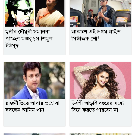
মুনীর চৌধুরী সম্মাননা
আকাশে এই প্রথম লাইভ
পাচ্ছেন মঞ্চকুসুম শিমূল
মিউজিক শো!
ইউসুফ
রাজনীতিতে আসার প্রশ্নে যা
উর্বশী আড়াই বছরের মধ্যে
বললেন আমিন খান
বিয়ে করতে পারবেন না