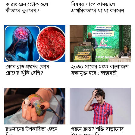
কারও ব্রেন স্ট্রোক হলে
বিষধর সাপে কামড়ালে
কীভাবে বুঝবেন?
প্রাথমিকভাবে যা যা করবেন
কোন ব্লাড গ্রুপের কোন
২০৩০ সালের মধ্যে বাংলাদেশ
রোগের ঝুঁকি বেশি?
যক্ষ্মামুক্ত হবে : স্বাস্থ্যমন্ত্রী
রক্তদানের উপকারিতা জেনে
গরমে ক্লান্ত? শক্তি বাড়ানোর