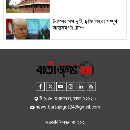
ইরানের পথ দুটি, চুক্তি কিংবা সম্পূর্ণ
আত্মসমর্পণ: ট্রাম্প
অর্থবছরের শুরুতেই তৈরি পোশাক
রপ্তানিতে ধাক্কা
দিল্লিতে শেখ হাসিনার অনুষ্ঠান: ভারতকে
অবস্থান স্পষ্ট করতে বললেন প্রতিমন্ত্রী
ট-১০৮, মধ্যবাড্ডা, ঢাকা-১২১২ ।
news.bartajogot24@gmail.com
সম্পত্তি দানের পরও আজীবন
সরকারি নিবন্ধন নং ২২২
ভোগদখলের সুযোগ, মন্ত্রিসভায় খসড়া
পাশ