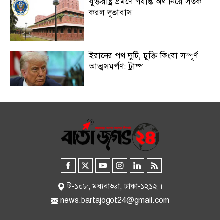
যুক্তরাষ্ট্র ভ্রমণে পর্যাপ্ত অর্থ নিয়ে সতর্ক
করল দূতাবাস
ইরানের পথ দুটি, চুক্তি কিংবা সম্পূর্ণ
আত্মসমর্পণ: ট্রাম্প
অর্থবছরের শুরুতেই তৈরি পোশাক
রপ্তানিতে ধাক্কা
দিল্লিতে শেখ হাসিনার অনুষ্ঠান: ভারতকে
অবস্থান স্পষ্ট করতে বললেন প্রতিমন্ত্রী
ট-১০৮, মধ্যবাড্ডা, ঢাকা-১২১২ ।
news.bartajogot24@gmail.com
সম্পত্তি দানের পরও আজীবন