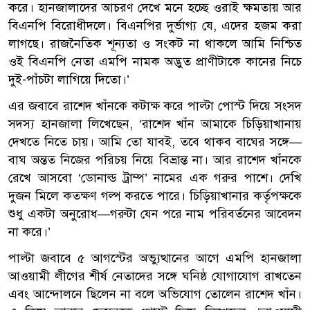
করে। হানজালাদের আচরণ দেখে মনে হচ্ছে ওরাই ক্ষমতায় আর
বিএনপি বিরোধীদলে। বিএনপির দুর্ভাগ্য যে, এদের হজম করা
লাগছে। রাজনৈতিক শূন্যতা ও সংকট না থাকলে আমি নিশ্চিত
ওই বিএনপি নেতা এমপি নামক অদ্ভুত প্রাণীটাকে কানের নিচে
দুই-পাঁচটা লাগিয়ে দিতো।’
এর জবাবে রাশেদ খাঁনকে কটাক্ষ করে পাল্টা পোস্ট দিয়ে সংসদ
সদস্য হানজালা লিখেছেন, ‘রাশেদ খাঁন আমাকে চিড়িয়াখানায়
দেখতে নিতে চায়। আমি তো যাবই, তবে থাকব বাঘের সঙ্গে—
বাঘ অন্তত নিজের পরিচয় নিয়ে বিভ্রান্ত না। আর রাশেদ খাঁনকে
রেখে আসবো ‘ডোনাল্ড ট্রাম্প’ নামের এক গরুর পাশে। দেখি
দুজন মিলে কতক্ষণ গল্প করতে পারে। চিড়িয়াখানার কর্তৃপক্ষকে
শুধু একটা অনুরোধ—গরুটা যেন পরে নাম পরিবর্তনের আবেদন
না করে।’
পাল্টা জবাবে ৫ আগস্টের অভ্যুত্থানের আগে এমপি হানজালা
আওয়ামী লীগের শীর্ষ নেতাদের সঙ্গে ঘনিষ্ঠ যোগাযোগ রাখতেন
এবং আন্দোলনে ছিলেন না বলে অভিযোগ তোলেন রাশেদ খাঁন।