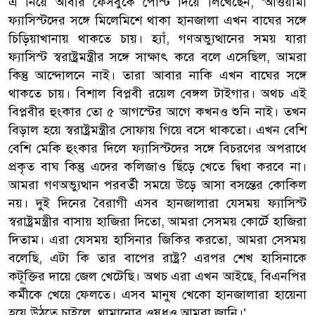
এ নিয়ে আবার ফেসবুকে পোস্ট দিয়ে লিখেছেন, ‘আওয়ামী
ফ্যাসিস্টদের সঙ্গে মিলেমিশে থাকা হানজালা এখন বাঘের সঙ্গে
চিড়িয়াখানায় থাকতে চায়। হ্যাঁ, গণঅভ্যুত্থানের সময় যারা
ফ্যাসিস্ট স্বরাষ্ট্রমন্ত্রীর সঙ্গে সাক্ষাৎ করে বলে এসেছিল, আমরা
কিন্তু আন্দোলনে নাই। তারা আবার নাকি এখন বাঘের সঙ্গে
থাকতে চায়। বিশাল বিপ্লবী রয়েল বেঙ্গল টাইগার। অথচ এই
বিপ্লবীর হুংকার তো ৫ আগস্টের আগে কখনও শুনি নাই। তখন
বিড়াল হয়ে স্বরাষ্ট্রমন্ত্রীর সোফায় গিয়ে বসে থাকতো। এখন বেশি
বেশি মেকি হুংকার দিলে ফ্যাসিস্টদের সঙ্গে বিচরণের অপরাধে
প্রকৃত বাঘ কিন্তু এদের কলিজাও ছিঁড়ে খেতে দ্বিধা করবে না।
আমরা গণঅভ্যুত্থান পরবর্তী সময়ে উড়ে আসা বসন্তের কোকিল
নয়। দুই দিনের বৈরাগী এসব হানজালারা যেসময় ফ্যাসিস্ট
স্বরাষ্ট্রমন্ত্রীর বাসায় হাজিরা দিতো, আমরা সেসময় কোর্টে হাজিরা
দিতাম। এরা যেসময় হাসিনার জিকির করতো, আমরা সেসময়
বলেছি, এটা কি তার বাপের রাষ্ট্র? এরপর শেখ হাসিনাকে
কটূক্তির দায়ে জেল খেটেছি। অথচ এরা এখন আইছে, বিএনপির
কর্মীকে খেয়ে ফেলতে। এসব মানুষ খেকো হানজালারা হায়েনা
হয়ে উঠতে চাইলে, থামানোর ওষুধও আমরা জানি।’