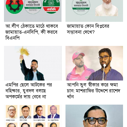
আ.লীগ ঠেকাতে মাঠে থাকবে
জামায়াত কোন বিপ্লবের
জামায়াত-এনসিপি, কী করবে
সম্ভাবনা দেখে?
বিএনপি
এমপির ছেলে আটকের পর
আপনি ভুল স্বীকার করে ক্ষমা
বহিষ্কার, যুবদল বলছে
চান: মাশরাফির উদ্দেশে রাশেদ
অপকর্মের দায় নেবে না
খাঁন