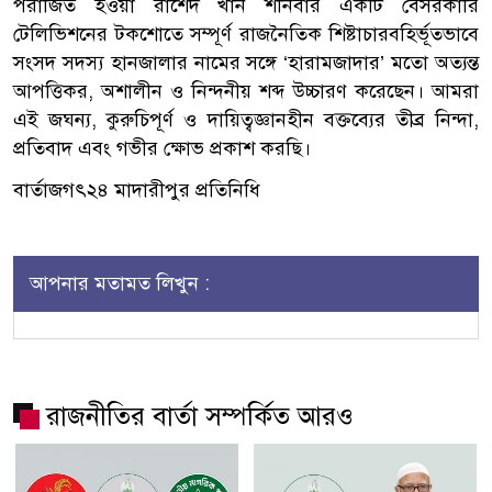
পরাজিত হওয়া রাশেদ খাঁন শনিবার একটি বেসরকারি
টেলিভিশনের টকশোতে সম্পূর্ণ রাজনৈতিক শিষ্টাচারবহির্ভূতভাবে
সংসদ সদস্য হানজালার নামের সঙ্গে ‘হারামজাদার’ মতো অত্যন্ত
আপত্তিকর, অশালীন ও নিন্দনীয় শব্দ উচ্চারণ করেছেন। আমরা
এই জঘন্য, কুরুচিপূর্ণ ও দায়িত্বজ্ঞানহীন বক্তব্যের তীব্র নিন্দা,
প্রতিবাদ এবং গভীর ক্ষোভ প্রকাশ করছি।
বার্তাজগৎ২৪ মাদারীপুর প্রতিনিধি
আপনার মতামত লিখুন :
রাজনীতির বার্তা সম্পর্কিত আরও