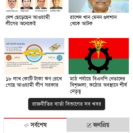
দেশ ছেড়েছেন আওয়ামী
রাশেদ খান মেনন গুলশান
লীগের অনেকেই
থেকে আটক
১৮ লাখ কোটি টাকা ঋণ রেখে
মাঠ পর্যায়ে বিএনপি নেতাদের
গেছে আওয়ামী লীগ সরকার
বিশৃঙ্খলা, কঠোর অবস্থানে শীর্ষ
নেতৃত্ব
রাজনীতির বার্তা বিভাগের সব খবর
সর্বশেষ
জনপ্রিয়